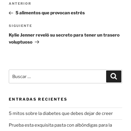
Navegación
Entrada
ANTERIOR
de
anterior:
5 alimentos que provocan estrés
entradas
Siguiente
SIGUIENTE
entrada
Kylie Jenner reveló su secreto para tener un trasero
voluptuoso
Buscar
Buscar
por:
ENTRADAS RECIENTES
5 mitos sobre la diabetes que debes dejar de creer
Prueba esta exquisita pasta con albóndigas para la