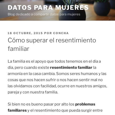
Ir
DATOS PARA MUJERES
al
Blog dedicado a compartir datos para mujeres
contenido
PUBLICADO
18 OCTUBRE, 2015
POR
CONCHA
EN
Cómo superar el resentimiento
familiar
La familia es el apoyo que todos tenemos en el día a
día, pero cuando existe
resentimiento familiar
la
armonía en la casa cambia. Somos seres humanos y las
cosas que nos hacen sufrir o nos hacen sentir mal no
las olvidamos con facilidad, ocurre en nuestros amigos,
pareja y con nuestra familia.
Si bien no es bueno pasar por alto los
problemas
familiares
y el resentimiento que pueda surgir entre