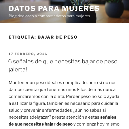
Ir
DATOS PARA MUJERES
al
Blog dedicado a compartir datos para mujeres
contenido
ETIQUETA:
BAJAR DE PESO
PUBLICADO
17 FEBRERO, 2016
EN
6 señales de que necesitas bajar de peso
¡alerta!
Mantener un peso ideal es complicado, pero si no nos
damos cuenta que tenemos unos kilos de más nunca
comenzaremos con la dieta. Perder peso no solo ayuda
a estilizar la figura, también es necesario para cuidar la
salud y prevenir enfermedades ¿aún no sabes si
necesitas adelgazar? presta atención a estas
señales
de que necesitas bajar de peso
y comienza hoy mismo