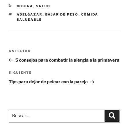
CATEGORÍAS
COCINA
,
SALUD
ETIQUETAS
ADELGAZAR
,
BAJAR DE PESO
,
COMIDA
SALUDABLE
Navegación
Entrada
ANTERIOR
de
anterior:
5 consejos para combatir la alergia a la primavera
entradas
Siguiente
SIGUIENTE
entrada
Tips para dejar de pelear con la pareja
Buscar
Buscar
por: