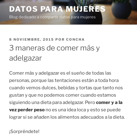
Ir
DATOS PARA MUJERES
al
Blog dedicado a compartir datos para mujeres
contenido
PUBLICADO
8 NOVIEMBRE, 2015
POR
CONCHA
EN
3 maneras de comer más y
adelgazar
Comer más y adelgazar es el sueño de todas las
personas, porque las tentaciones están a toda hora
cuando vemos dulces, bebidas y tortas que tanto nos
gustan y que no podemos comer cuando estamos
siguiendo una dieta para adelgazar. Pero
comer y a la
vez perder peso
no es una idea loca y esto se puede
lograr si se añaden los alimentos adecuados a la dieta.
¡Sorpréndete!