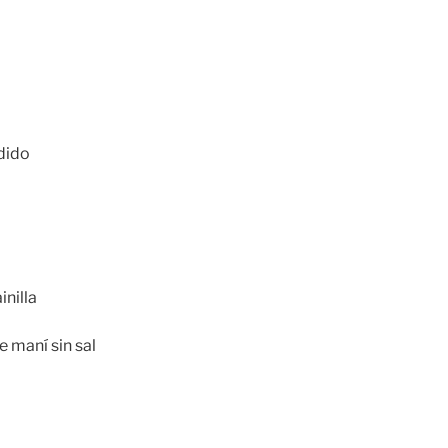
dido
inilla
 maní sin sal