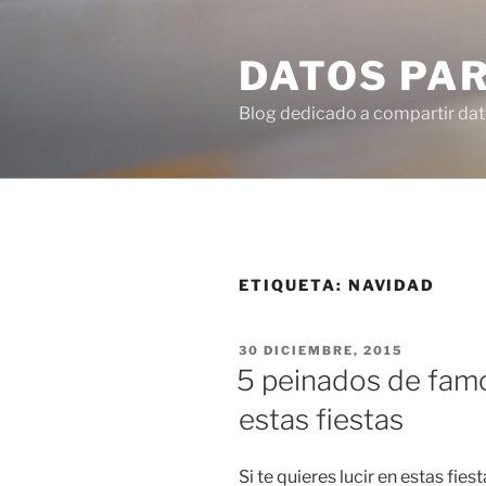
Ir
al
DATOS PA
contenido
Blog dedicado a compartir dat
ETIQUETA:
NAVIDAD
PUBLICADO
30 DICIEMBRE, 2015
EN
5 peinados de famo
estas fiestas
Si te quieres lucir en estas fies