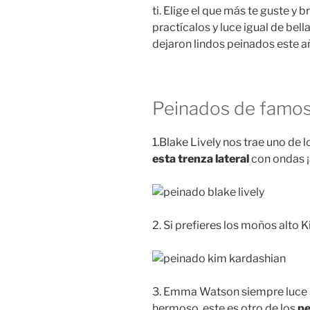
ti. Elige el que más te guste y b
practícalos y luce igual de bel
dejaron lindos peinados este a
Peinados de famos
1.Blake Lively nos trae uno de 
esta trenza lateral
con ondas 
2. Si prefieres los moños alto 
3. Emma Watson siempre luce 
hermoso, este es otro de los
pe