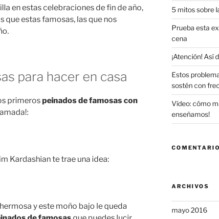
rilla en estas celebraciones de fin de año,
5 mitos sobre l
las que estas famosas, las que nos
Prueba esta exq
ño.
cena
¡Atención! Así
as para hacer en casa
Estos problema
sostén con fre
los primeros
peinados de famosas con
Vídeo: cómo maq
¡amada!:
enseñamos!
COMENTARIO
Kim Kardashian te trae una idea:
ARCHIVOS
hermosa y este moño bajo le queda
mayo 2016
inados de famosas
que puedes lucir