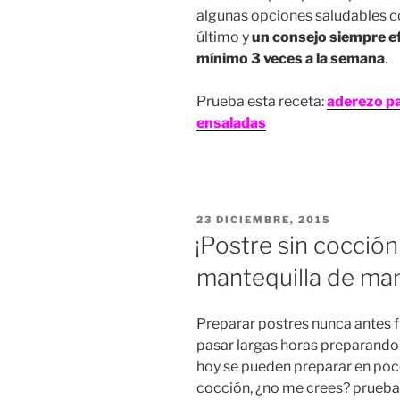
algunas opciones saludables con
último y
un consejo siempre ef
mínimo 3 veces a la semana
.
Prueba esta receta:
aderezo pa
ensaladas
PUBLICADO
23 DICIEMBRE, 2015
EN
¡Postre sin cocció
mantequilla de ma
Preparar postres nunca antes fu
pasar largas horas preparando 
hoy se pueden preparar en poc
cocción, ¿no me crees? prueba