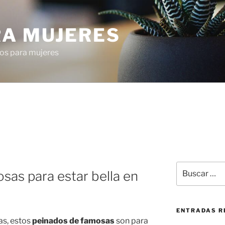
RA MUJERES
os para mujeres
Buscar
sas para estar bella en
por:
ENTRADAS R
tas, estos
peinados de famosas
son para