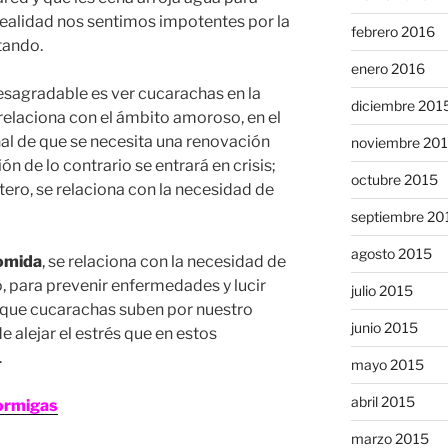
a realidad nos sentimos impotentes por la
febrero 2016
tando.
enero 2016
sagradable es ver cucarachas en la
diciembre 201
relaciona con el ámbito amoroso, en el
ñal de que se necesita una renovación
noviembre 20
n de lo contrario se entrará en crisis;
octubre 2015
ltero, se relaciona con la necesidad de
septiembre 20
agosto 2015
comida
, se relaciona con la necesidad de
o, para prevenir enfermedades y lucir
julio 2015
 que cucarachas suben por nuestro
junio 2015
e alejar el estrés que en estos
.
mayo 2015
abril 2015
ormigas
marzo 2015