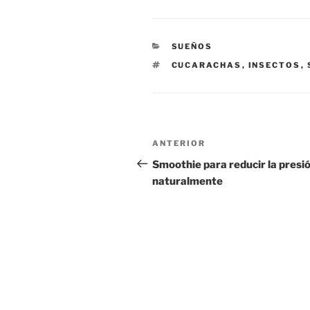
CATEGORÍAS
SUEÑOS
ETIQUETAS
CUCARACHAS
,
INSECTOS
,
Navegación
Entrada
ANTERIOR
de
anterior:
Smoothie para reducir la presi
naturalmente
entradas