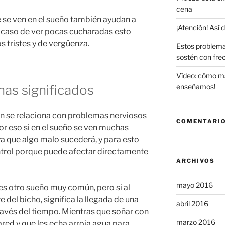
cena
 se ven en el sueño también ayudan a
¡Atención! Así
el caso de ver pocas cucharadas esto
 tristes y de vergüenza.
Estos problema
sostén con fre
Vídeo: cómo maq
as significados
enseñamos!
 se relaciona con problemas nerviosos
COMENTARIO
or eso si en el sueño se ven muchas
a que algo malo sucederá, y para esto
ntrol porque puede afectar directamente
ARCHIVOS
mayo 2016
es otro sueño muy común, pero si al
 del bicho, significa la llegada de una
abril 2016
avés del tiempo. Mientras que soñar con
marzo 2016
red y que les echa arroja agua para