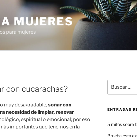
RA MUJERES
os para mujeres
A
Buscar
ar con cucarachas?
por:
o muy desagradable,
soñar con
ENTRADAS R
a necesidad de limpiar, renovar
cológico, espiritual o emocional; por eso
5 mitos sobre l
 más importantes que tenemos en la
Prueba esta exq