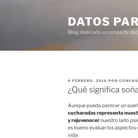
Ir
al
DATOS PA
contenido
Blog dedicado a compartir dat
PUBLICADO
4 FEBRERO, 2016
POR
CONCH
EN
¿Qué significa soñ
Aunque pueda parecer un sueñ
cucharadas representa nuestr
y
rejuvenecer
nuestro lado psi
es bueno evaluar los aspectos
vida.