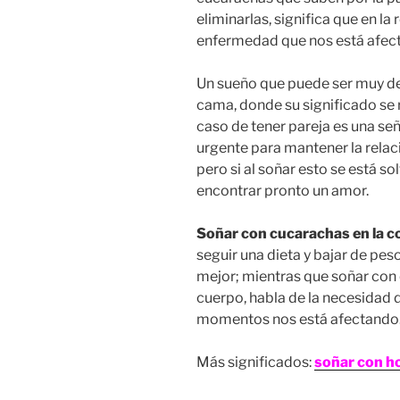
eliminarlas, significa que en l
enfermedad que nos está afec
Un sueño que puede ser muy de
cama, donde su significado se 
caso de tener pareja es una se
urgente para mantener la relació
pero si al soñar esto se está so
encontrar pronto un amor.
Soñar con cucarachas en la 
seguir una dieta y bajar de pes
mejor; mientras que soñar con
cuerpo, habla de la necesidad d
momentos nos está afectando
Más significados:
soñar con h