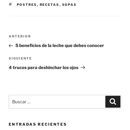
ETIQUETAS
POSTRES
,
RECETAS
,
SOPAS
Navegación
Entrada
ANTERIOR
de
anterior:
5 beneficios de la leche que debes conocer
entradas
Siguiente
SIGUIENTE
entrada
4 trucos para deshinchar los ojos
Buscar
Buscar
por:
ENTRADAS RECIENTES