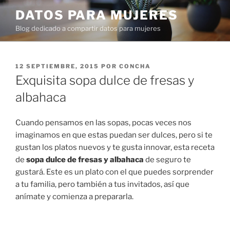
Ir
DATOS PARA MUJERES
al
Blog dedicado a compartir datos para mujeres
contenido
PUBLICADO
12 SEPTIEMBRE, 2015
POR
CONCHA
EN
Exquisita sopa dulce de fresas y
albahaca
Cuando pensamos en las sopas, pocas veces nos
imaginamos en que estas puedan ser dulces, pero si te
gustan los platos nuevos y te gusta innovar, esta receta
de
sopa dulce de fresas y albahaca
de seguro te
gustará. Este es un plato con el que puedes sorprender
a tu familia, pero también a tus invitados, así que
anímate y comienza a prepararla.