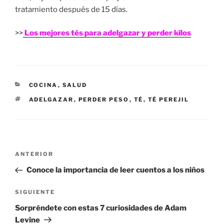
tratamiento después de 15 días.
>>
Los mejores tés para adelgazar y perder kilos
CATEGORÍAS
COCINA
,
SALUD
ETIQUETAS
ADELGAZAR
,
PERDER PESO
,
TÉ
,
TÉ PEREJIL
Navegación
Entrada
ANTERIOR
de
anterior:
Conoce la importancia de leer cuentos a los niños
entradas
Siguiente
SIGUIENTE
entrada
Sorpréndete con estas 7 curiosidades de Adam
Levine