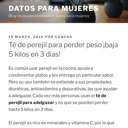
Ir
DATOS PARA MUJERES
al
Blog dedicado a compartir datos para mujeres
contenido
PUBLICADO
18 MARZO, 2016
POR
CONCHA
EN
Té de perejil para perder peso ¡baja
5 kilos en 3 días!
Es común usar perejil en la cocina, ayuda a
condimentar platos y les entrega un particular sabor.
Pero su uso también se extiende a sus propiedades
diuréticas, antioxidantes y depurativas, las que ayudan
a adelgazar. Cada vez más personas usan el
té de
perejil para adelgazar
y es que se pueden perder
hasta 5 kilos en 3 días.
El perejil es rico en minerales y vitamina C, por lo que