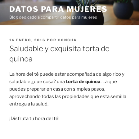
Ir
DATOS PARA MUJERES
al
Blog dedicado a compartir datos para mujeres
contenido
PUBLICADO
16 ENERO, 2016
POR
CONCHA
EN
Saludable y exquisita torta de
quinoa
La hora del té puede estar acompañada de algo rico y
saludable ¿que cosa? una
torta de quinoa
. La que
puedes preparar en casa con simples pasos,
aprovechando todas las propiedades que esta semilla
entrega a la salud.
¡Disfruta tu hora del té!