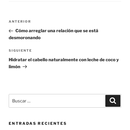
Navegación
Entrada
ANTERIOR
de
anterior:
Cómo arreglar una relación que se está
entradas
desmoronando
Siguiente
SIGUIENTE
entrada
Hidratar el cabello naturalmente con leche de coco y
limón
Buscar
Buscar
por:
ENTRADAS RECIENTES