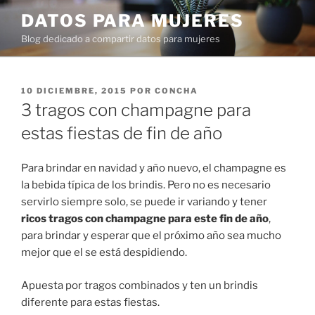
Ir
DATOS PARA MUJERES
al
Blog dedicado a compartir datos para mujeres
contenido
PUBLICADO
10 DICIEMBRE, 2015
POR
CONCHA
EN
3 tragos con champagne para
estas fiestas de fin de año
Para brindar en navidad y año nuevo, el champagne es
la bebida típica de los brindis. Pero no es necesario
servirlo siempre solo, se puede ir variando y tener
ricos tragos con champagne para este fin de año
,
para brindar y esperar que el próximo año sea mucho
mejor que el se está despidiendo.
Apuesta por tragos combinados y ten un brindis
diferente para estas fiestas.