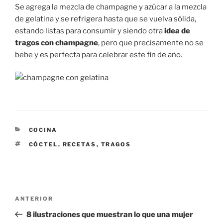
Se agrega la mezcla de champagne y azúcar a la mezcla
de gelatina y se refrigera hasta que se vuelva sólida,
estando listas para consumir y siendo otra
idea de
tragos con champagne
, pero que precisamente no se
bebe y es perfecta para celebrar este fin de año.
CATEGORÍAS
COCINA
ETIQUETAS
CÓCTEL
,
RECETAS
,
TRAGOS
Navegación
Entrada
ANTERIOR
de
anterior:
8 ilustraciones que muestran lo que una mujer
entradas