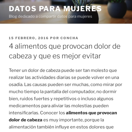
Ir
DATOS PARA MUJERES
al
Blog dedicado a compartir datos para mujeres
contenido
PUBLICADO
15 FEBRERO, 2016
POR
CONCHA
EN
4 alimentos que provocan dolor de
cabeza y que es mejor evitar
Tener un dolor de cabeza puede ser tan molesto que
realizar las actividades diarias se puede volver en una
osadía. Las causas pueden ser muchas, como mirar por
mucho tiempo la pantalla del computador, no dormir
bien, ruidos fuertes y repetitivos o incluso algunos
medicamentos para aliviar las molestias pueden
intensificarlas. Conocer los
alimentos que provocan
dolor de cabeza
es muy importante, porque la
alimentación también influye en estos dolores que