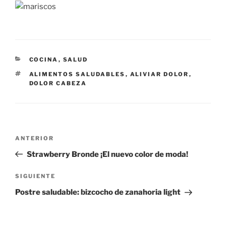
CATEGORÍAS
COCINA
,
SALUD
ETIQUETAS
ALIMENTOS SALUDABLES
,
ALIVIAR DOLOR
,
DOLOR CABEZA
Navegación
Entrada
ANTERIOR
de
anterior:
Strawberry Bronde ¡El nuevo color de moda!
entradas
Siguiente
SIGUIENTE
entrada
Postre saludable: bizcocho de zanahoria light