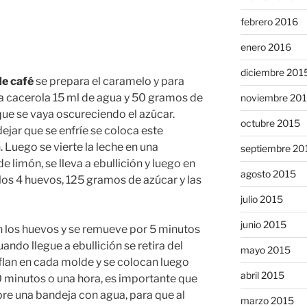
febrero 2016
enero 2016
diciembre 201
de café
se prepara el caramelo y para
na cacerola 15 ml de agua y 50 gramos de
noviembre 20
ue se vaya oscureciendo el azúcar.
octubre 2015
dejar que se enfríe se coloca este
 Luego se vierte la leche en una
septiembre 20
e limón, se lleva a ebullición y luego en
agosto 2015
 los 4 huevos, 125 gramos de azúcar y las
julio 2015
junio 2015
n los huevos y se remueve por 5 minutos
uando llegue a ebullición se retira del
mayo 2015
 flan en cada molde y se colocan luego
abril 2015
 minutos o una hora, es importante que
re una bandeja con agua, para que al
marzo 2015