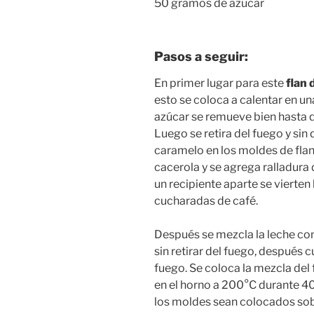
50 gramos de azúcar
Pasos a seguir:
En primer lugar para este
flan 
esto se coloca a calentar en u
azúcar se remueve bien hasta q
Luego se retira del fuego y sin 
caramelo en los moldes de flan.
cacerola y se agrega ralladura d
un recipiente aparte se vierten
cucharadas de café.
Después se mezcla la leche co
sin retirar del fuego, después c
fuego. Se coloca la mezcla del
en el horno a 200°C durante 40
los moldes sean colocados sob