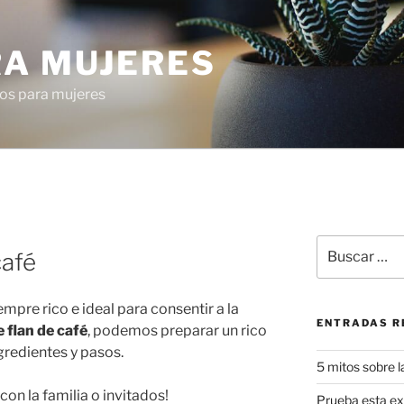
RA MUJERES
os para mujeres
Buscar
café
por:
mpre rico e ideal para consentir a la
ENTRADAS R
e flan de café
, podemos preparar un rico
gredientes y pasos.
5 mitos sobre l
con la familia o invitados!
Prueba esta exq