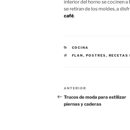
interior del horno se cocinen a
se retiran de los moldes, a disf
café
.
CATEGORÍAS
COCINA
ETIQUETAS
FLAN
,
POSTRES
,
RECETAS 
Navegación
Entrada
ANTERIOR
de
anterior:
Trucos de moda para estilizar
piernas y caderas
entradas