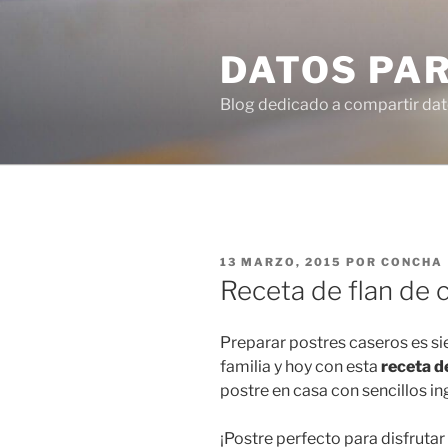
Ir
al
DATOS PA
contenido
Blog dedicado a compartir dat
PUBLICADO
13 MARZO, 2015
POR
CONCHA
EN
Receta de flan de 
Preparar postres caseros es sie
familia y hoy con esta
receta d
postre en casa con sencillos in
¡Postre perfecto para disfrutar 