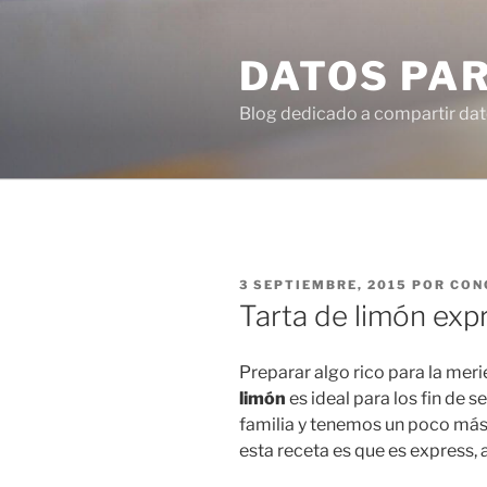
Ir
al
DATOS PA
contenido
Blog dedicado a compartir dat
PUBLICADO
3 SEPTIEMBRE, 2015
POR
CON
EN
Tarta de limón exp
Preparar algo rico para la mer
limón
es ideal para los fin de 
familia y tenemos un poco más 
esta receta es que es express,