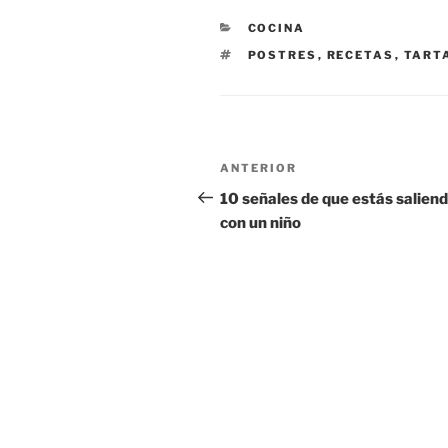
CATEGORÍAS
COCINA
ETIQUETAS
POSTRES
,
RECETAS
,
TART
Navegación
Entrada
ANTERIOR
de
anterior:
10 señales de que estás salien
con un niño
entradas