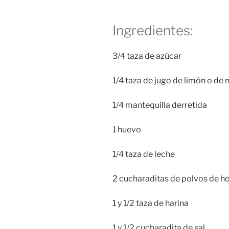
Ingredientes:
3/4 taza de azúcar
1/4 taza de jugo de limón o de 
1/4 mantequilla derretida
1 huevo
1/4 taza de leche
2 cucharaditas de polvos de h
1 y 1/2 taza de harina
1 y 1/2 cucharadita de sal