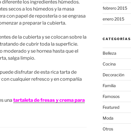
o diferente los ingredientes húmedos.
febrero 2015
ntes secos a los húmedos y la masa
era con papel de repostería o se engrasa
enero 2015
comenzar a preparar la cubierta.
ntes de la cubierta y se colocan sobre la
CATEGORÍAS
ratando de cubrir toda la superficie.
go moderado y se hornea hasta que el
Belleza
rta, salga limpio.
Cocina
e puede disfrutar de esta rica tarta de
Decoración
ar con cualquier refresco y en compañía
Familia
Famosos
es una
tartaleta de fresas
y crema para
Featured
Moda
Otros