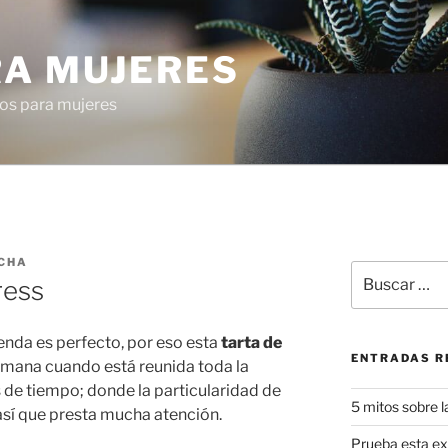
RA MUJERES
os para mujeres
CHA
Buscar
ress
por:
ienda es perfecto, por eso esta
tarta de
ENTRADAS R
semana cuando está reunida toda la
de tiempo; donde la particularidad de
5 mitos sobre l
 así que presta mucha atención.
Prueba esta exq